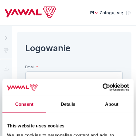
Zaloguj się
PL
Logowanie
Przejdź na www.yawal.com
Email
*
Panel wiedzy
Hasło
*
Consent
Details
About
Przypomnij hasło
Zaloguj
This website uses cookies
We use cookies to personalise content and ads, to