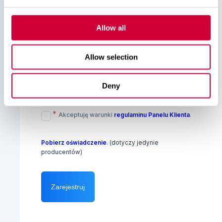
Potwierdź hasło
*
Allow all
Hasło musi mieć co najmniej 8 znaków, 1 dużą literę, 1
Allow selection
małą literę, 1 cyfrę i 1 znak specjalny.
Deny
Instrukcja rejestracji
*
Akceptuję warunki
regulaminu Panelu Klienta
.
Pobierz oświadczenie
. (dotyczy jedynie
producentów)
Zarejestruj