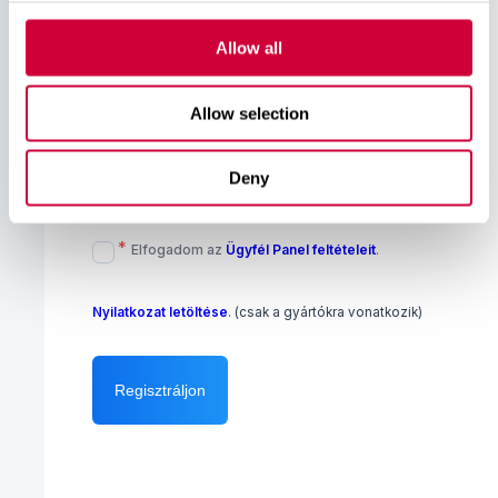
Allow all
A jelszónak legalább 8 karakterből, 1 nagybetűből, 1
kisbetűből, 1 számból és 1 speciális karakterből kell
Allow selection
állnia.
Deny
Regisztrációs útmutató
*
Elfogadom az
Ügyfél Panel feltételeit
.
Nyilatkozat letöltése
. (csak a gyártókra vonatkozik)
Regisztráljon