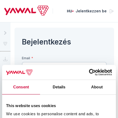
Jelentkezzen be
HU
Bejelentkezés
Látogasson el a www.yawal.com oldalra
Email
*
Tudáspanel
Jelszó
*
Consent
Details
About
This website uses cookies
Jelszó emlékeztetése
Jelentkezzen be
We use cookies to personalise content and ads, to