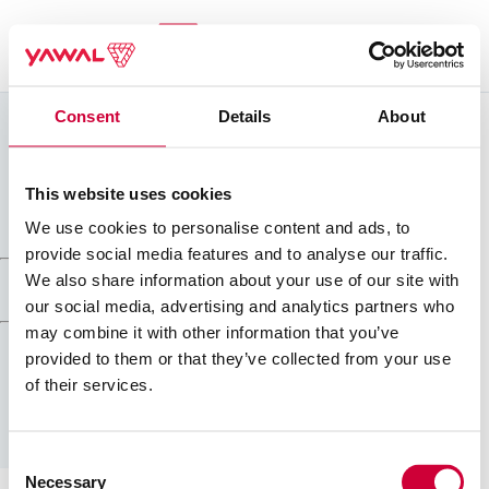
Zaloguj się
PL
Consent
Details
About
Wzornik kolorów Yawal
Przejdź na www.yawal.com
This website uses cookies
Przejdź do Panelu Klienta
We use cookies to personalise content and ads, to
Szukaj
provide social media features and to analyse our traffic.
We also share information about your use of our site with
Powrót do Panelu wiedzy
our social media, advertising and analytics partners who
may combine it with other information that you’ve
Katalogi i cennik
Kolorystyka Yawal
provided to them or that they’ve collected from your use
of their services.
Pobierz plik
Zobacz plik
Oprogramowanie
Certyfikaty
Consent
Colours Yawal
Necessary
Selection